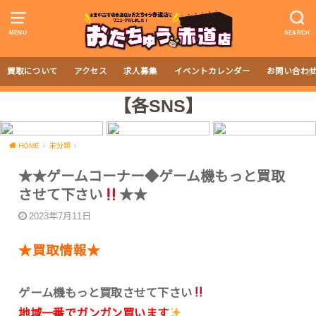
MENU
SEARCH
買取について
アクセス
求人募集
イベントカレンダー
お問い合わ
【各SNS】
HOME
未分類
★★ゲームコーナー◆ゲーム機もっと買取
させて下さい
★★
2023年7月11日
★買取情報★
ゲーム機もっと買取させて下さい
地域一番でガンガン買います