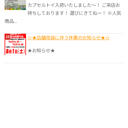
カプセルトイ入荷いたしました〜！ ご来店お
待ちしております！ 遊びにきてねー！ ※人気
商品...
☆★店舗改装に伴う休業のお知らせ★☆
★お知らせ★