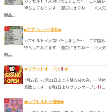
カプセルトイ入荷いたしました〜！ ご来店お
待ちしております！ 遊びにきてねー！ ※人気
商品...
■カプセルトイ情報■
カプセルトイ入荷いたしました〜！ ご来店お
待ちしております！ 遊びにきてねー！ ※人気
商品...
★グランドオープン
★
7月27日〜7月31日まで店舗改装の為、一時休
業致します！ 8月1日よりグランオープン
...
★カプセルトイ情報★