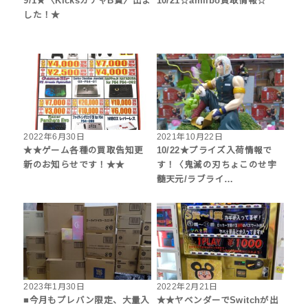
9/1★〈KicksガチャB賞〉出ま
10/21☆amiibo買取情報☆
した！★
2022年6月30日
2021年10月22日
★★ゲーム各種の買取告知更
10/22★プライズ入荷情報で
新のお知らせです！★★
す！〈鬼滅の刃ちょこのせ宇
髄天元/ラブライ…
2023年1月30日
2022年2月21日
■今月もプレバン限定、大量入
★★ヤベンダーでSwitchが出