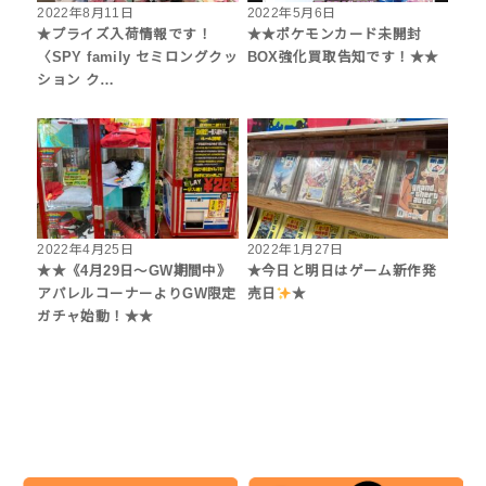
2022年8月11日
2022年5月6日
★プライズ入荷情報です！
★★ポケモンカード未開封
〈SPY family セミロングクッ
BOX強化買取告知です！★★
ション ク…
2022年4月25日
2022年1月27日
★★《4月29日～GW期間中》
★今日と明日はゲーム新作発
アパレルコーナーよりGW限定
売日
★
ガチャ始動！★★