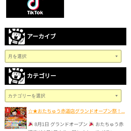
アーカイブ
ア
ー
カ
カテゴリー
イ
ブ
カ
テ
ゴ
☆★おたちゅう赤道店グランドオープン祭！...
リ
8月1日 グランドオープン
おたちゅう赤
ー