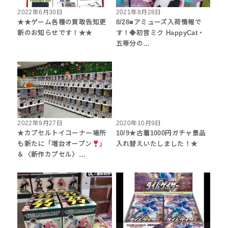
2022年6月30日
2021年8月28日
★★ゲーム各種の買取告知更
8/28■アミューズ入荷情報で
新のお知らせです！★★
す！◆初音ミク HappyCat・
五等分の…
2022年9月27日
2020年10月9日
★カプセルトイコーナー場所
10/9★古着1000円ガチャ景品
も新たに「増台オープン
」
入れ替えいたしました！★
＆〈新作カプセル〉…