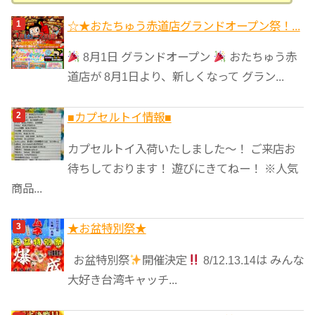
テ
ゴ
☆★おたちゅう赤道店グランドオープン祭！...
リ
8月1日 グランドオープン
おたちゅう赤
ー
道店が 8月1日より、新しくなって グラン...
■カプセルトイ情報■
カプセルトイ入荷いたしました〜！ ご来店お
待ちしております！ 遊びにきてねー！ ※人気
商品...
★️お盆特別祭★️
お盆特別祭
開催決定
8/12.13.14は みんな
大好き台湾キャッチ...