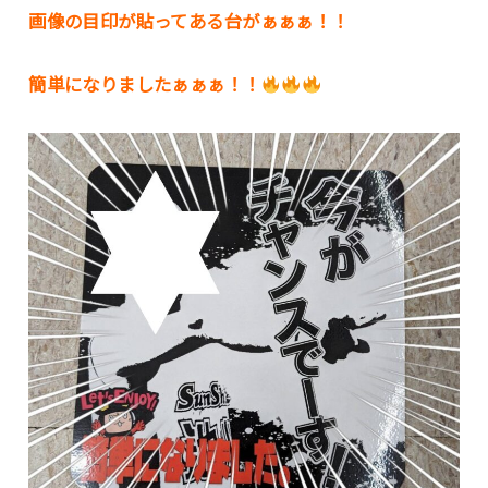
画像の目印が貼ってある台がぁぁぁ！！
簡単になりましたぁぁぁ！！