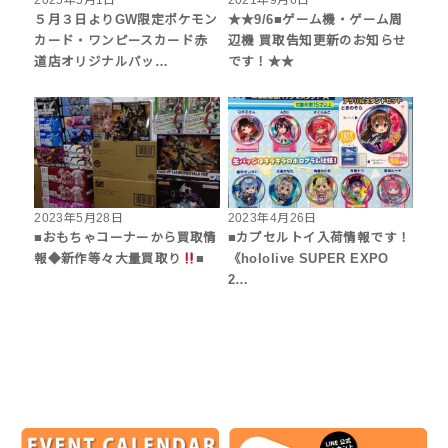
2025年5月1日
2021年9月6日
５月３日よりGW限定ポケモン
★★9/6■ゲーム機・ゲーム周
カード・ワンピースカード赤
辺機 買取告知更新のお知らせ
道店オリジナルパッ…
です！★★
2023年5月28日
2023年4月26日
■おもちゃコーナーから買取情
■カプセルトイ入荷情報です！
報◆新作等々大量買取り
■
《hololive SUPER EXPO
2…