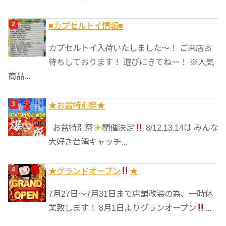
■カプセルトイ情報■
カプセルトイ入荷いたしました〜！ ご来店お
待ちしております！ 遊びにきてねー！ ※人気
商品...
★️お盆特別祭★️
お盆特別祭
開催決定
8/12.13.14は みんな
大好き台湾キャッチ...
★グランドオープン
★
7月27日〜7月31日まで店舗改装の為、一時休
業致します！ 8月1日よりグランオープン
...