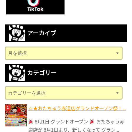
アーカイブ
ア
ー
カ
カテゴリー
イ
ブ
カ
テ
ゴ
☆★おたちゅう赤道店グランドオープン祭！...
リ
8月1日 グランドオープン
おたちゅう赤
ー
道店が 8月1日より、新しくなって グラン...