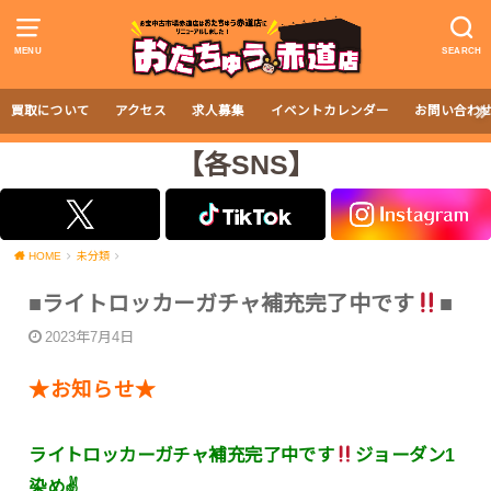
MENU
SEARCH
買取について
アクセス
求人募集
イベントカレンダー
お問い合わ
【各SNS】
HOME
未分類
■ライトロッカーガチャ補充完了中です
■
2023年7月4日
★お知らせ★
ライトロッカーガチャ補充完了中です
ジョーダン1
染め✌