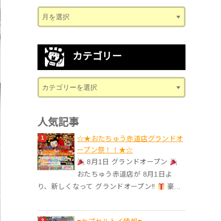
カテゴリー
人気記事
☆★おたちゅう赤道店グランドオ
ープン祭！！★☆
8月1日 グランドオープン
おたちゅう赤道店が 8月1日よ
り、新しくなって グランドオープン‼
豪...