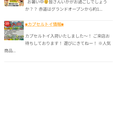
お暑い中
皆さんいかがお過ごしでしょう
か？？ 赤道はグランドオープンから約1...
■カプセルトイ情報■
カプセルトイ入荷いたしました〜！ ご来店お
待ちしております！ 遊びにきてねー！ ※人気
商品...