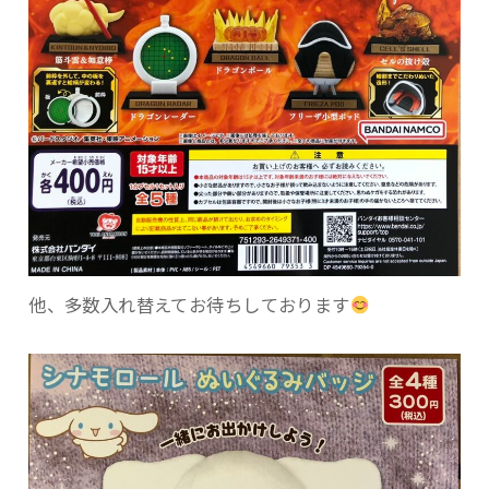
他、多数入れ替えてお待ちしております