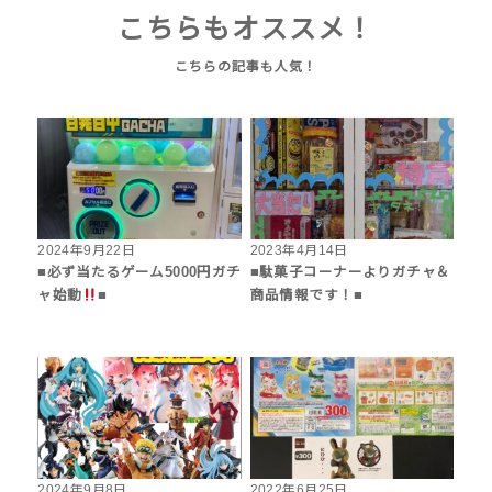
こちらもオススメ！
2024年9月22日
2023年4月14日
■必ず当たるゲーム5000円ガチ
■駄菓子コーナーよりガチャ＆
ャ始動
■
商品情報です！■
2024年9月8日
2022年6月25日