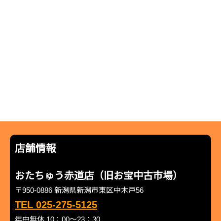
店舗情報
おたちゅう赤道店（旧お宝中古市場）
〒950-0886 新潟県新潟市東区中木戸56
TEL 025-275-5125
年中無休 10：00～23：30