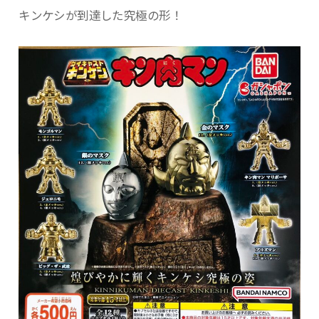
キンケシが到達した究極の形！