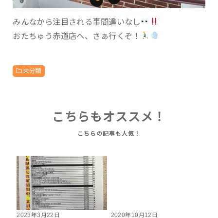
みんなから注目される事間違いなし
おたちゅう赤道店へ、さぁ行くぞ！
未分類
こちらもオススメ！
2023年3月22日
2020年10月12日