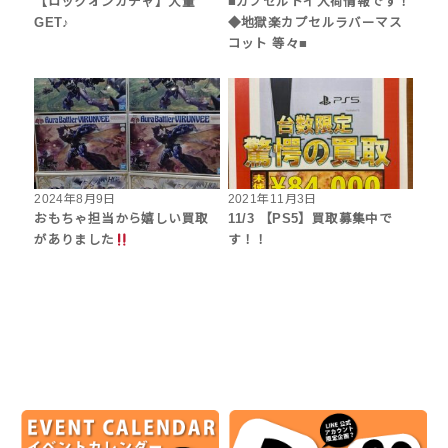
【ロックオンガチャ】大量
■カプセルトイ入荷情報です！
GET♪
◆地獄楽カプセルラバーマス
コット 等々■
2024年8月9日
2021年11月3日
おもちゃ担当から嬉しい買取
11/3 【PS5】買取募集中で
がありました
す！！