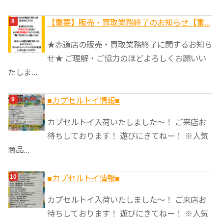
【重要】販売・買取業務終了のお知らせ【重...
★赤道店の販売・買取業務終了に関するお知ら
せ★ ご理解・ご協力のほどよろしくお願いい
たしま...
■カプセルトイ情報■
カプセルトイ入荷いたしました〜！ ご来店お
待ちしております！ 遊びにきてねー！ ※人気
商品...
■カプセルトイ情報■
カプセルトイ入荷いたしました〜！ ご来店お
待ちしております！ 遊びにきてねー！ ※人気