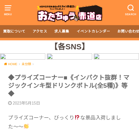
MENU
SEARCH
買取について
アクセス
求人募集
イベントカレンダー
お問い合わ
【各SNS】
HOME
未分類
◆プライズコーナー■《インパクト抜群！マ
ジックインキ型ドリンクボトル(全5種)》等
◆
2023年5月15日
プライズコーナー、びっくり
な景品入荷しまし
た〜〜