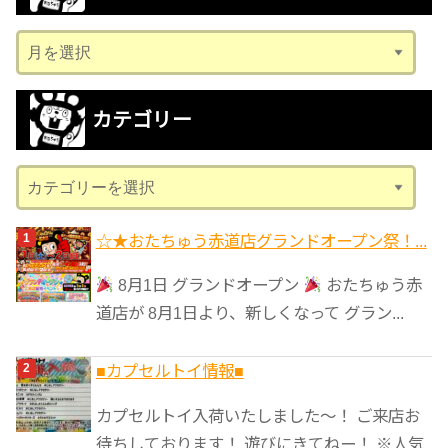
ア
ー
カ
カテゴリー
イ
ブ
カ
テ
ゴ
☆★おたちゅう赤道店グランドオープン祭！...
リ
8月1日 グランドオープン
おたちゅう赤
ー
道店が 8月1日より、新しくなって グラン...
■カプセルトイ情報■
カプセルトイ入荷いたしました〜！ ご来店お
待ちしております！ 遊びにきてねー！ ※人気