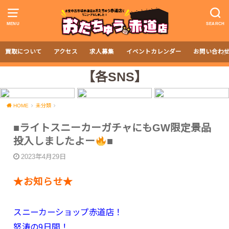
MENU
SEARCH
買取について
アクセス
求人募集
イベントカレンダー
お問い合わ
【各SNS】
HOME
未分類
■ライトスニーカーガチャにもGW限定景品
投入しましたよー
■
2023年4月29日
★お知らせ★
スニーカーショップ赤道店！
怒涛の9日間！