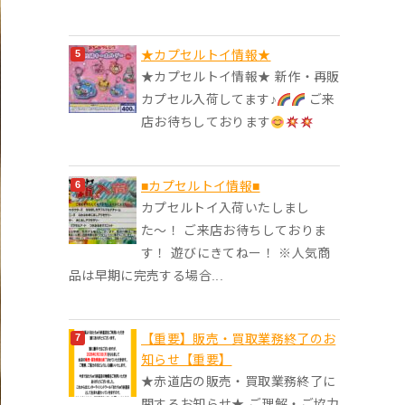
★カプセルトイ情報★
★カプセルトイ情報★ 新作・再販
カプセル入荷してます♪
ご来
店お待ちしております
■カプセルトイ情報■
カプセルトイ入荷いたしまし
た〜！ ご来店お待ちしておりま
す！ 遊びにきてねー！ ※人気商
品は早期に完売する場合...
【重要】販売・買取業務終了のお
知らせ【重要】
★赤道店の販売・買取業務終了に
関するお知らせ★ ご理解・ご協力