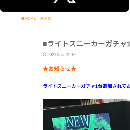
HOME
未分類
■ライトスニーカーガチャ
2023年4月22日
★お知らせ★
ライトスニーカーガチャ1台追加されており