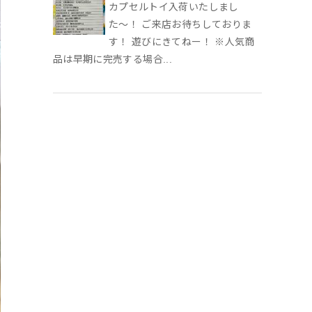
カプセルトイ入荷いたしまし
た〜！ ご来店お待ちしておりま
す！ 遊びにきてねー！ ※人気商
品は早期に完売する場合...