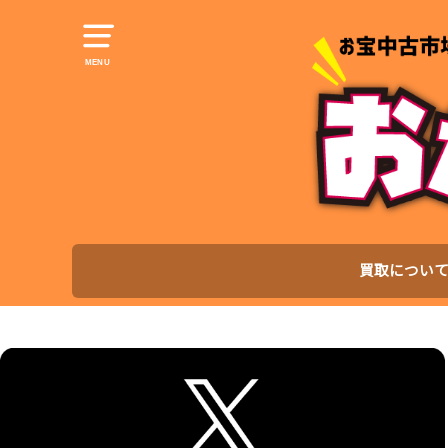
MENU
買取につい