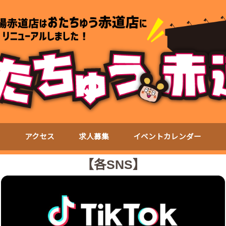
て
アクセス
求人募集
イベントカレンダー
【各SNS】