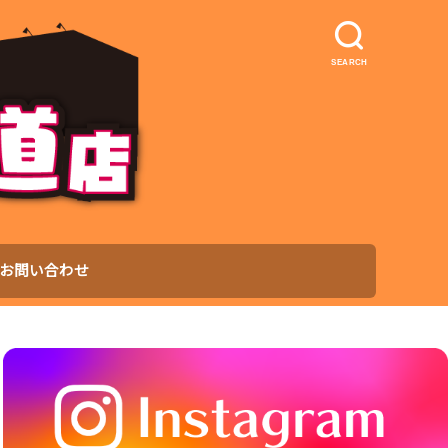
SEARCH
お問い合わせ