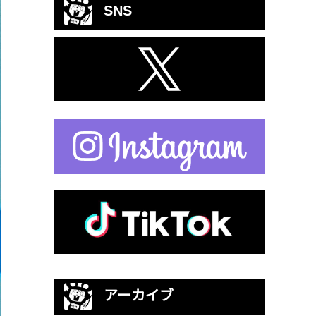
SNS
アーカイブ