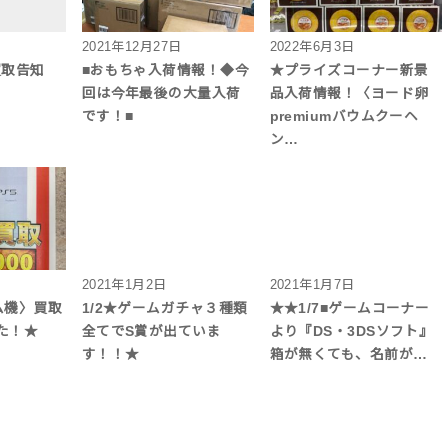
2021年12月27日
2022年6月3日
買取告知
■おもちゃ入荷情報！◆今
★プライズコーナー新景
回は今年最後の大量入荷
品入荷情報！〈ヨード卵
です！■
premiumバウムクーヘ
ン…
2021年1月2日
2021年1月7日
ーム機〉買取
1/2★ゲームガチャ３種類
★★1/7■ゲームコーナー
た！★
全てでS賞が出ていま
より『DS・3DSソフト』
す！！★
箱が無くても、名前が…