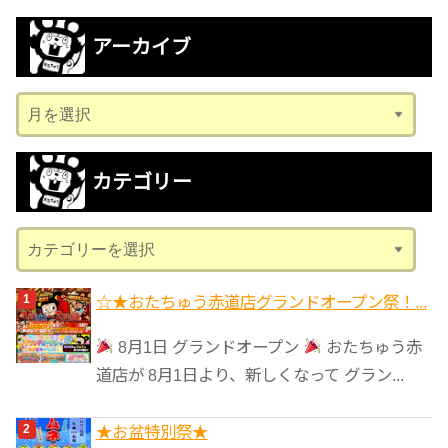
アーカイブ
ア
ー
カ
カテゴリー
イ
ブ
カ
テ
ゴ
☆★おたちゅう赤道店グランドオープン祭！...
リ
8月1日 グランドオープン
おたちゅう赤
ー
道店が 8月1日より、新しくなって グラン...
★️お盆特別祭★️