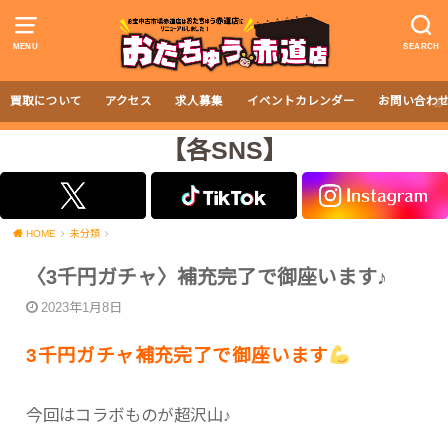
MENU
SEARCH
買取について
アクセス
求人募集
イベントカレンダー
お問い合わ
【各SNS】
HOME
未分類
〈3千円ガチャ〉補充完了で御座います♪
2023年1月8日
3千円ガチャ補充完了で御座います
今回はコラボものが超沢山♪