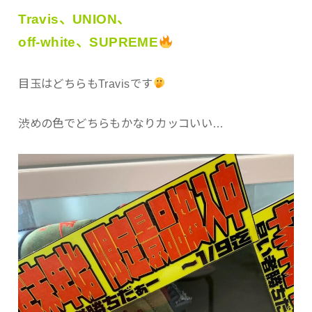
Travis、UNION、
off-white、SUPREME
目玉はどちらもTravisです
渋めの色でどちらもかなりカッコいい…