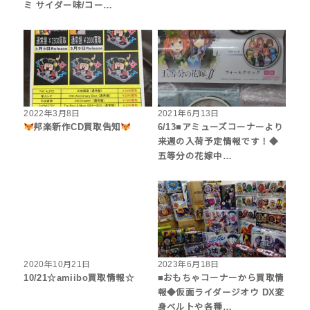
ミ サイダー味/コー…
2022年3月8日
2021年6月13日
邦楽新作CD買取告知
6/13■アミューズコーナーより
来週の入荷予定情報です！◆
五等分の花嫁中…
2020年10月21日
2023年6月18日
10/21☆amiibo買取情報☆
■おもちゃコーナーから買取情
報◆仮面ライダージオウ DX変
身ベルトや各種…