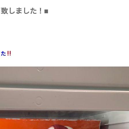
了致しました！■
した