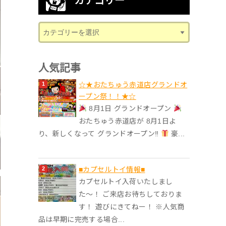
カテゴリー
人気記事
☆★おたちゅう赤道店グランドオ
ープン祭！！★☆
8月1日 グランドオープン
おたちゅう赤道店が 8月1日よ
り、新しくなって グランドオープン‼
豪...
■カプセルトイ情報■
カプセルトイ入荷いたしまし
た〜！ ご来店お待ちしておりま
す！ 遊びにきてねー！ ※人気商
品は早期に完売する場合...