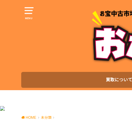
MENU
買取につい
HOME
未分類