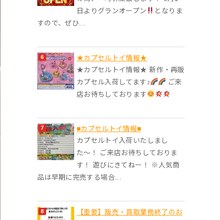
日よりグランオープン
となりま
すので、ぜひ...
★カプセルトイ情報★
★カプセルトイ情報★ 新作・再販
カプセル入荷してます♪
ご来
店お待ちしております
■カプセルトイ情報■
カプセルトイ入荷いたしまし
た〜！ ご来店お待ちしておりま
す！ 遊びにきてねー！ ※人気商
品は早期に完売する場合...
【重要】販売・買取業務終了のお