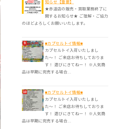
知らせ【重要】
★赤道店の販売・買取業務終了に
関するお知らせ★ ご理解・ご協力
のほどよろしくお願いいたします。
■カプセルトイ情報■
カプセルトイ入荷いたしまし
た〜！ ご来店お待ちしておりま
す！ 遊びにきてねー！ ※人気商
品は早期に完売する場合...
■カプセルトイ情報■
カプセルトイ入荷いたしまし
た〜！ ご来店お待ちしておりま
す！ 遊びにきてねー！ ※人気商
品は早期に完売する場合...