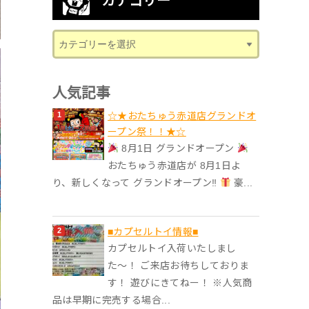
カテゴリー
人気記事
☆★おたちゅう赤道店グランドオ
ープン祭！！★☆
8月1日 グランドオープン
おたちゅう赤道店が 8月1日よ
り、新しくなって グランドオープン‼
豪...
■カプセルトイ情報■
カプセルトイ入荷いたしまし
た〜！ ご来店お待ちしておりま
す！ 遊びにきてねー！ ※人気商
品は早期に完売する場合...