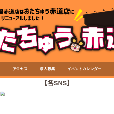
て
アクセス
求人募集
イベントカレンダー
【各SNS】