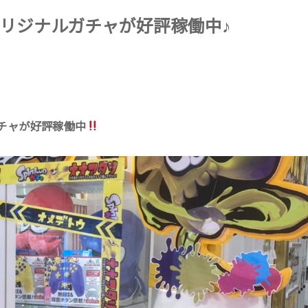
リジナルガチャが好評稼働中♪
チャが好評稼働中