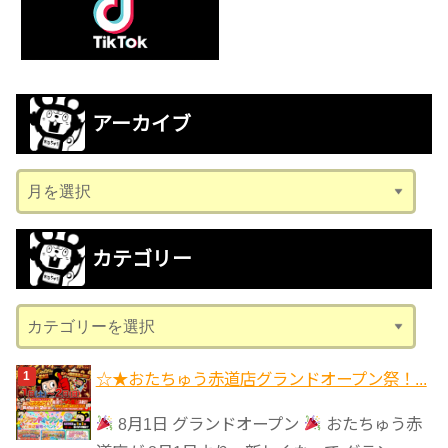
アーカイブ
ア
ー
カ
カテゴリー
イ
ブ
カ
テ
ゴ
☆★おたちゅう赤道店グランドオープン祭！...
リ
8月1日 グランドオープン
おたちゅう赤
ー