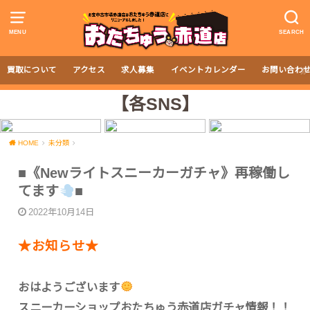
MENU
SEARCH
買取について
アクセス
求人募集
イベントカレンダー
お問い合わ
【各SNS】
HOME
未分類
■《Newライトスニーカーガチャ》再稼働し
てます
■
2022年10月14日
★お知らせ★
おはようございます
スニーカーショップおたちゅう赤道店ガチャ情報！！