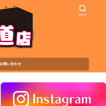
SEARCH
お問い合わせ