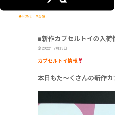
HOME
未分類
■新作カプセルトイの入荷
2022年7月13日
カプセルトイ情報
本日もた〜くさんの新作カ