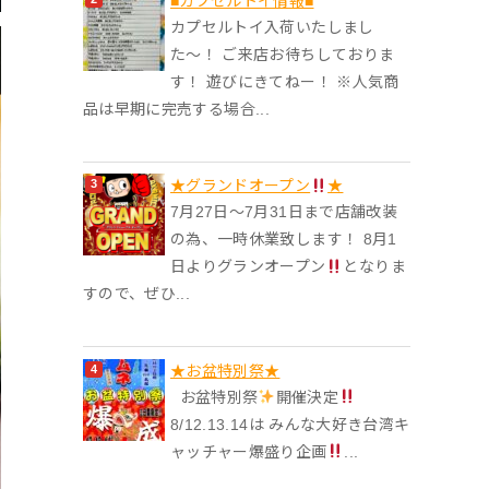
■カプセルトイ情報■
カプセルトイ入荷いたしまし
た〜！ ご来店お待ちしておりま
す！ 遊びにきてねー！ ※人気商
品は早期に完売する場合...
★グランドオープン
★
7月27日〜7月31日まで店舗改装
の為、一時休業致します！ 8月1
日よりグランオープン
となりま
すので、ぜひ...
★️お盆特別祭★️
お盆特別祭
開催決定
8/12.13.14は みんな大好き台湾キ
ャッチャー爆盛り企画
...