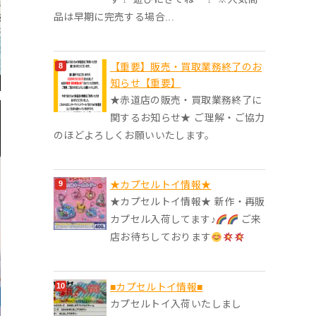
品は早期に完売する場合...
【重要】販売・買取業務終了のお
知らせ【重要】
★赤道店の販売・買取業務終了に
関するお知らせ★ ご理解・ご協力
のほどよろしくお願いいたします。
★カプセルトイ情報★
★カプセルトイ情報★ 新作・再販
カプセル入荷してます♪
ご来
店お待ちしております
■カプセルトイ情報■
カプセルトイ入荷いたしまし