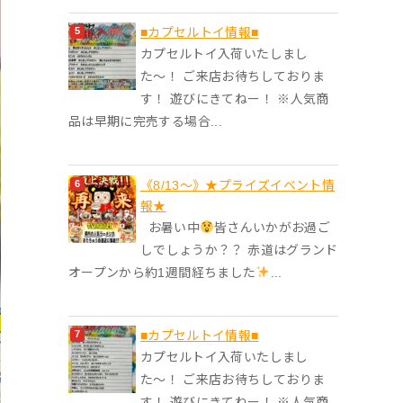
■カプセルトイ情報■
カプセルトイ入荷いたしまし
た〜！ ご来店お待ちしておりま
す！ 遊びにきてねー！ ※人気商
品は早期に完売する場合...
《8/13～》★️プライズイベント情
報★️
お暑い中
皆さんいかがお過ご
しでしょうか？？ 赤道はグランド
オープンから約1週間経ちました
...
■カプセルトイ情報■
カプセルトイ入荷いたしまし
た〜！ ご来店お待ちしておりま
す！ 遊びにきてねー！ ※人気商