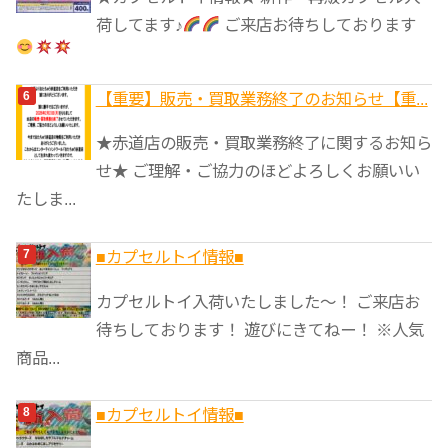
荷してます♪
ご来店お待ちしております
【重要】販売・買取業務終了のお知らせ【重...
★赤道店の販売・買取業務終了に関するお知ら
せ★ ご理解・ご協力のほどよろしくお願いい
たしま...
■カプセルトイ情報■
カプセルトイ入荷いたしました〜！ ご来店お
待ちしております！ 遊びにきてねー！ ※人気
商品...
■カプセルトイ情報■