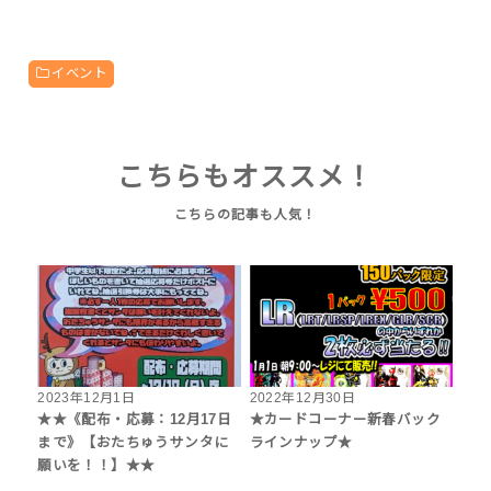
イベント
こちらもオススメ！
2023年12月1日
2022年12月30日
★★《配布・応募：12月17日
★カードコーナー新春バック
まで》【おたちゅうサンタに
ラインナップ★
願いを！！】★★