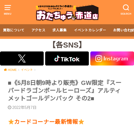
MENU
SEARCH
買取について
アクセス
求人募集
イベントカレンダー
お問い合わ
【各SNS】
HOME
イベント
■《5月8日朝9時より販売》GW限定『スー
パードラゴンボールヒーローズ』アルティ
メットゴールデンパック その2■
2022年5月7日
カードコーナー最新情報