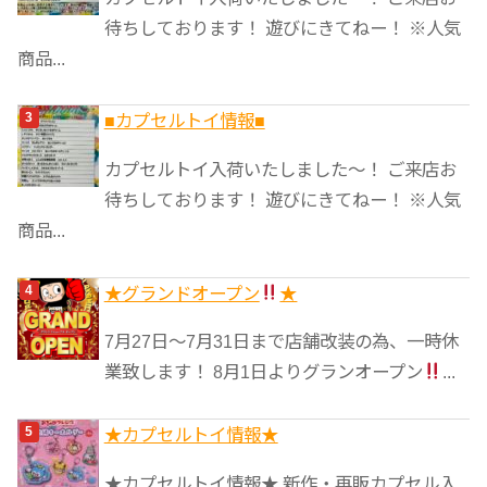
待ちしております！ 遊びにきてねー！ ※人気
商品...
■カプセルトイ情報■
カプセルトイ入荷いたしました〜！ ご来店お
待ちしております！ 遊びにきてねー！ ※人気
商品...
★グランドオープン
★
7月27日〜7月31日まで店舗改装の為、一時休
業致します！ 8月1日よりグランオープン
...
★カプセルトイ情報★
★カプセルトイ情報★ 新作・再販カプセル入