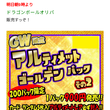
明日朝9時より
ドラゴンボールオリパ
販売すっぞ！