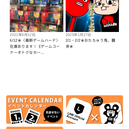
2021年6月12日
2025年1月27日
6/12★〈最新ゲームハード〉
2/1・2/2★おたちゅう鬼、襲
在庫あります！《ゲームコー
来★
ナーオトクなセー…