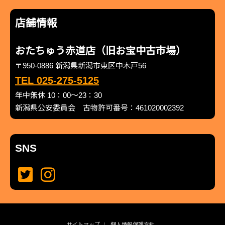
店舗情報
おたちゅう赤道店（旧お宝中古市場）
〒950-0886 新潟県新潟市東区中木戸56
TEL 025-275-5125
年中無休 10：00～23：30
新潟県公安委員会 古物許可番号：461020002392
SNS
サイトマップ
個人情報保護方針