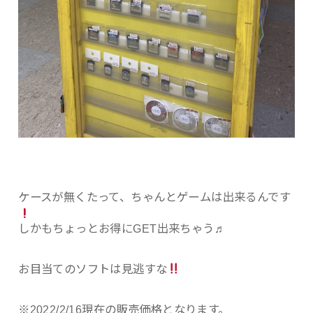
ケースが無くたって、ちゃんとゲームは出来るんです
しかもちょっとお得にGET出来ちゃう♬
お目当てのソフトは見逃すな
※2022/2/16現在の販売価格となります。