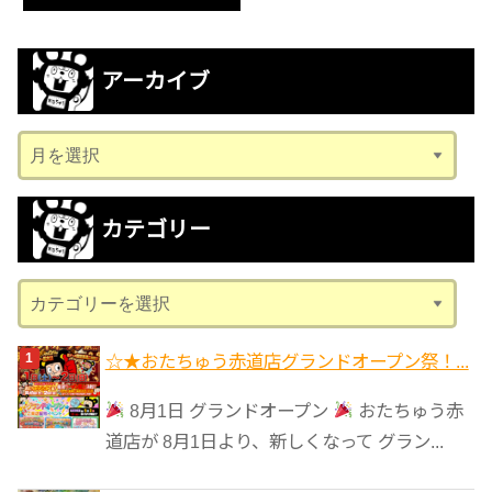
アーカイブ
ア
ー
カ
カテゴリー
イ
ブ
カ
テ
ゴ
☆★おたちゅう赤道店グランドオープン祭！...
リ
8月1日 グランドオープン
おたちゅう赤
ー
道店が 8月1日より、新しくなって グラン...