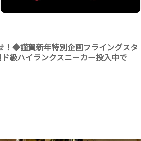
せ！◆謹賀新年特別企画フライングスタ
て 超ド級ハイランクスニーカー投入中で