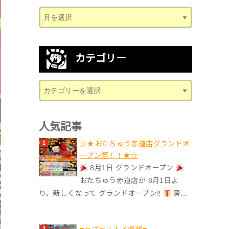
カテゴリー
人気記事
☆★おたちゅう赤道店グランドオ
ープン祭！！★☆
8月1日 グランドオープン
おたちゅう赤道店が 8月1日よ
り、新しくなって グランドオープン‼
豪...