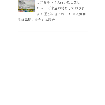
カプセルトイ入荷いたしまし
た〜！ ご来店お待ちしておりま
す！ 遊びにきてねー！ ※人気商
品は早期に完売する場合...