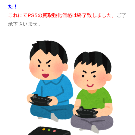
た！
これにてPS5の買取強化価格は終了致しました。
ご了
承下さいませ。