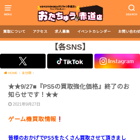
MENU
SEARCH
買取について
アクセス
求人募集
イベントカレンダー
お問い合わ
【各SNS】
HOME
未分類
★★9/27■『PS5の買取強化価格』終了のお
知らせです！★★
2021年9月27日
ゲーム機買取情報
皆様のおかげでPS5をたくさん買取させて頂きまし