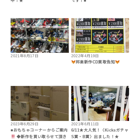
中！★
です！■
2021年8月17日
2022年4月19日
邦楽新作CD買取告知
2023年6月29日
2021年6月11日
■おもちゃコーナーからご案内
6/11★大人気！〈Kicksガチャ
◆新作を買い取らせて頂き
S賞・B賞〉出ました！★