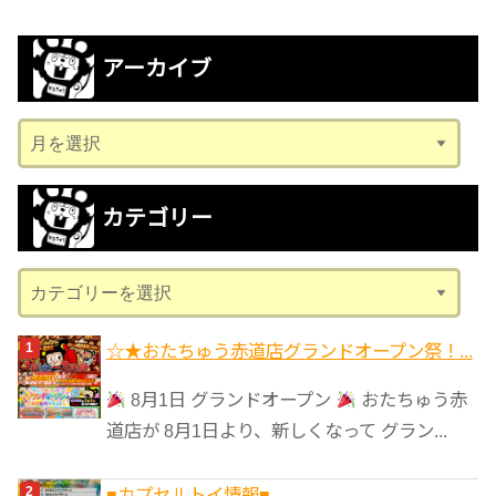
アーカイブ
ア
ー
カ
カテゴリー
イ
ブ
カ
テ
ゴ
☆★おたちゅう赤道店グランドオープン祭！...
リ
8月1日 グランドオープン
おたちゅう赤
ー
道店が 8月1日より、新しくなって グラン...
■カプセルトイ情報■