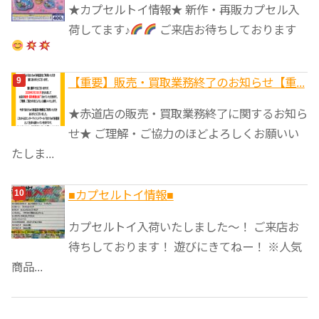
★カプセルトイ情報★ 新作・再販カプセル入
荷してます♪
ご来店お待ちしております
【重要】販売・買取業務終了のお知らせ【重...
★赤道店の販売・買取業務終了に関するお知ら
せ★ ご理解・ご協力のほどよろしくお願いい
たしま...
■カプセルトイ情報■
カプセルトイ入荷いたしました〜！ ご来店お
待ちしております！ 遊びにきてねー！ ※人気
商品...