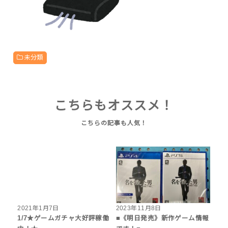
未分類
こちらもオススメ！
2021年1月7日
2023年11月8日
1/7★ゲームガチャ大好評稼働
■《明日発売》新作ゲーム情報