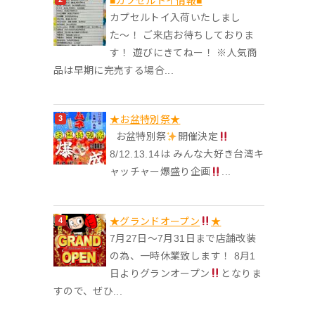
■カプセルトイ情報■
カプセルトイ入荷いたしまし
た〜！ ご来店お待ちしておりま
す！ 遊びにきてねー！ ※人気商
品は早期に完売する場合...
★️お盆特別祭★️
お盆特別祭
開催決定
8/12.13.14は みんな大好き台湾キ
ャッチャー爆盛り企画
...
★グランドオープン
★
7月27日〜7月31日まで店舗改装
の為、一時休業致します！ 8月1
日よりグランオープン
となりま
すので、ぜひ...