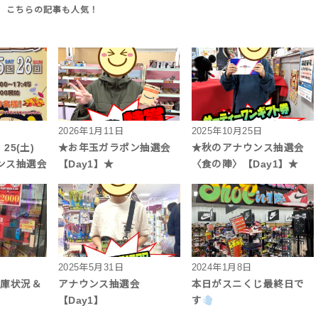
2026年1月11日
2025年10月25日
 25(土)
★お年玉ガラポン抽選会
★秋のアナウンス抽選会
ウンス抽選会
【Day1】★
〈食の陣〉【Day1】★
2025年5月31日
2024年1月8日
在庫状況＆
アナウンス抽選会
本日がスニくじ最終日で
【Day1】
す