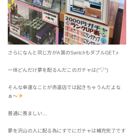
さらになんと同じ方がA賞のSwitchもダブルGET♬
一体どんだけ夢を配るんだこのガチャは(°▽°)
そんな幸運なことが赤道店では起きちゃうんだよな
ぁ〜
普通に羨ましい…
夢を沢山の人に配る為にすでにガチャは補充完了です