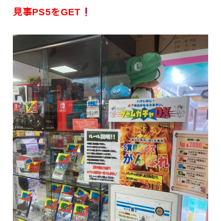
見事PS5をGET