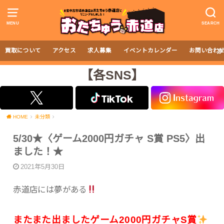
MENU
SEARCH
買取について
アクセス
求人募集
イベントカレンダー
お問い合わ
【各SNS】
HOME
未分類
5/30★〈ゲーム2000円ガチャ S賞 PS5〉出
ました！★
2021年5月30日
赤道店には夢がある
またまた出ましたゲーム2000円ガチャS賞