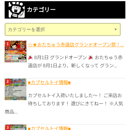
カ
カテゴリー
イ
ブ
カ
テ
ゴ
☆★おたちゅう赤道店グランドオープン祭！...
リ
8月1日 グランドオープン
おたちゅう赤
ー
道店が 8月1日より、新しくなって グラン...
■カプセルトイ情報■
カプセルトイ入荷いたしました〜！ ご来店お
待ちしております！ 遊びにきてねー！ ※人気
商品...
■カプセルトイ情報■