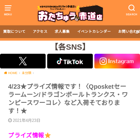
MENU
SEARCH
買取について
アクセス
求人募集
イベントカレンダー
お問い合わ
【各SNS】
HOME
未分類
4/23★プライズ情報です！〈Qposketセー
ラームーン/ドラゴンボールトランクス・ワ
ンピースワーコレ〉など入荷そておりま
す！★
2021年4月23日
プライズ情報