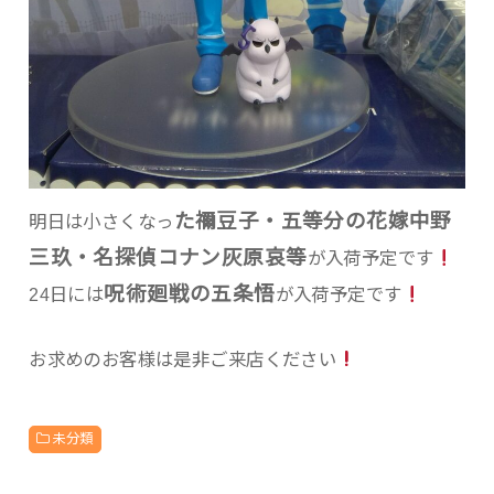
た禰󠄀豆子・五等分の花嫁中野
明日は小さくなっ
三玖・名探偵コナン灰原哀等
が入荷予定です
呪術廻戦の五条悟
24日には
が入荷予定です
お求めのお客様は是非ご来店ください
未分類