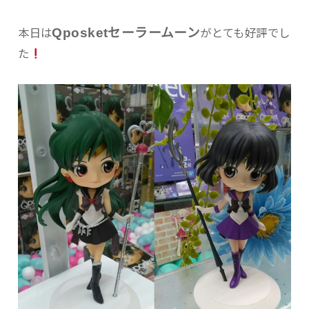
Qposketセーラームーン
本日は
がとても好評でし
た